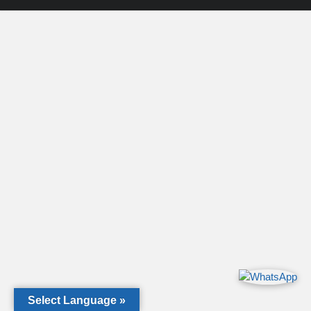
E
y
ZK,
Serie
H.
Select Language »