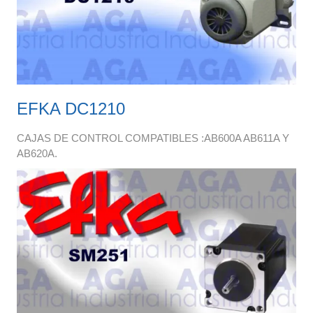
EFKA DC1210
CAJAS DE CONTROL COMPATIBLES :AB600A AB611A Y
AB620A.