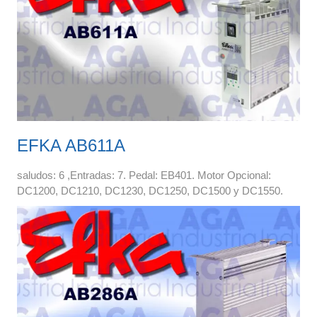
EFKA AB611A
saludos: 6 ,Entradas: 7. Pedal: EB401. Motor Opcional:
DC1200, DC1210, DC1230, DC1250, DC1500 y DC1550.