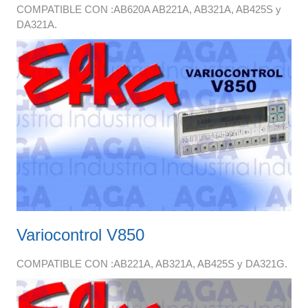
COMPATIBLE CON :AB620A AB221A, AB321A, AB425S y
DA321A.
Variocontrol V850
COMPATIBLE CON :AB221A, AB321A, AB425S y DA321G.