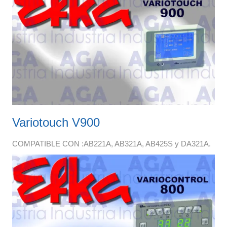
Variotouch V900
COMPATIBLE CON :AB221A, AB321A, AB425S y DA321A.