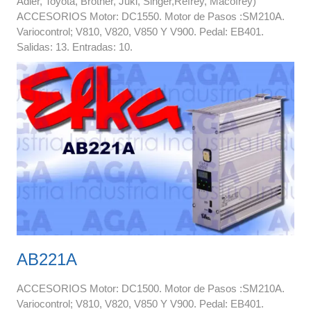
Adler, Toyota, Brother, Juki, Singer,Refrey, Macofrey)
ACCESORIOS Motor: DC1550. Motor de Pasos :SM210A.
Variocontrol; V810, V820, V850 Y V900. Pedal: EB401.
Salidas: 13. Entradas: 10.
AB221A
ACCESORIOS Motor: DC1500. Motor de Pasos :SM210A.
Variocontrol; V810, V820, V850 Y V900. Pedal: EB401.