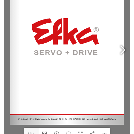
E
y
ZK,
Serie
H.
1/44