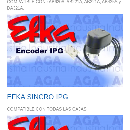
COMPATIBLE CON : AB620A, AB221A, AB321A, AB425S y
DA321A.
EFKA SINCRO IPG
COMPATIBLE CON TODAS LAS CAJAS.