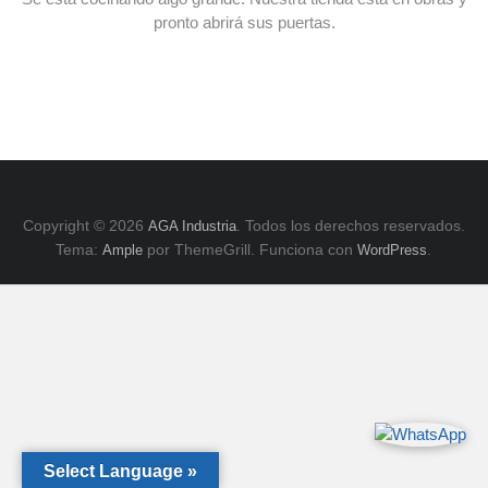
E
pronto abrirá sus puertas.
y
ZK,
Serie
H.
Copyright © 2026
. Todos los derechos reservados.
AGA Industria
Tema:
por ThemeGrill. Funciona con
.
Ample
WordPress
Select Language »