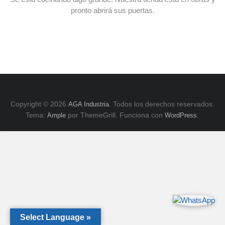
E
pronto abrirá sus puertas.
y
ZK,
Serie
H.
Copyright © 2026
. Todos los derechos reservados.
AGA Industria
Tema:
por ThemeGrill. Funciona con
.
Ample
WordPress
Select Language »