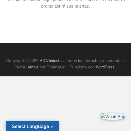
E
pronto abrirá sus puertas.
y
ZK,
Serie
H.
Copyright © 2026
. Todos los derechos reservados.
AGA Industria
Tema:
por ThemeGrill. Funciona con
.
Ample
WordPress
Select Language »