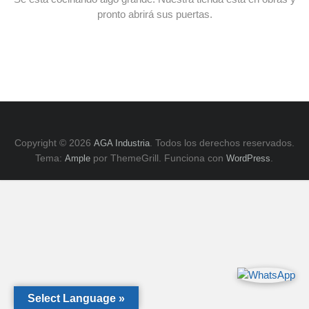
E
pronto abrirá sus puertas.
y
ZK,
Serie
H.
Copyright © 2026
. Todos los derechos reservados.
AGA Industria
Tema:
por ThemeGrill. Funciona con
.
Ample
WordPress
Select Language »