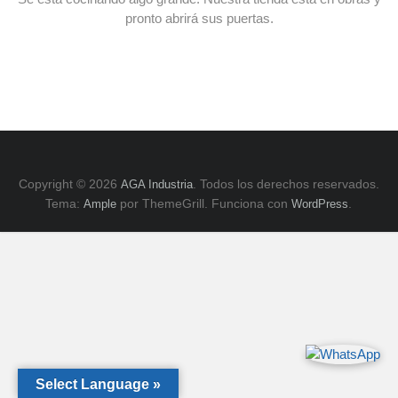
E
pronto abrirá sus puertas.
y
ZK,
Serie
H.
Copyright © 2026
. Todos los derechos reservados.
AGA Industria
Tema:
por ThemeGrill. Funciona con
.
Ample
WordPress
Select Language »