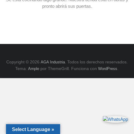
E
pronto abrirá sus puertas.
y
ZK,
Serie
H.
Copyright © 2026
. Todos los derechos reservados.
AGA Industria
Tema:
por ThemeGrill. Funciona con
.
Ample
WordPress
Select Language »