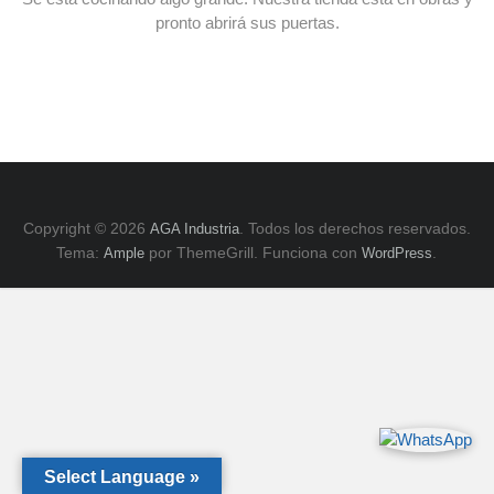
E
pronto abrirá sus puertas.
y
ZK,
Serie
H.
Copyright © 2026
. Todos los derechos reservados.
AGA Industria
Tema:
por ThemeGrill. Funciona con
.
Ample
WordPress
Select Language »