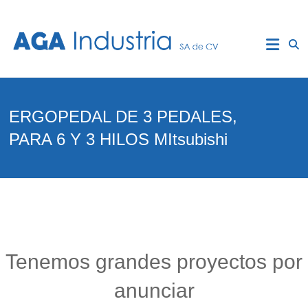
Saltar
al
AGA
contenido
Industria
Reparacion
de
ERGOPEDAL DE 3 PEDALES,
Motores
Efka,
PARA 6 Y 3 HILOS MItsubishi
Mitsubishi,
Ho-
Hsing.
Efka:
DC1200,
DC1250,
DC1500,DC1550.
Mitsubishi
:Serie
Tenemos grandes proyectos por
G,
Serie
anunciar
F,
Series