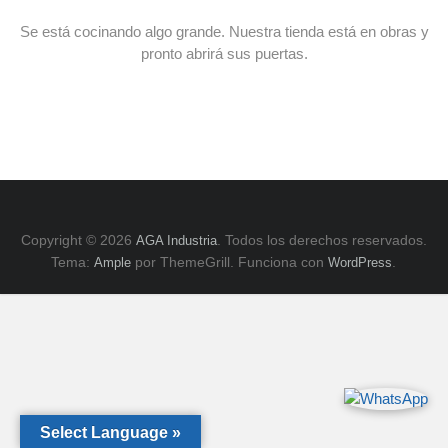
E
y
Se está cocinando algo grande. Nuestra tienda está en obras y
ZK,
pronto abrirá sus puertas.
Serie
H.
Copyright © 2026
. Todos los derechos reservados.
AGA Industria
Tema:
por ThemeGrill. Funciona con
.
Ample
WordPress
Select Language »