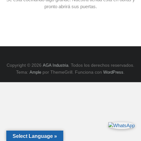
E
pronto abrirá sus puertas.
y
ZK,
Serie
H.
Copyright © 2026
. Todos los derechos reservados.
AGA Industria
Tema:
por ThemeGrill. Funciona con
.
Ample
WordPress
Select Language »