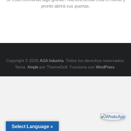
E
pronto abrirá sus puertas.
y
ZK,
Serie
H.
Copyright © 2026
. Todos los derechos reservados.
AGA Industria
Tema:
por ThemeGrill. Funciona con
.
Ample
WordPress
Select Language »