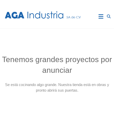
Saltar
al
AGA
contenido
Industria
Reparacion
de
Motores
Efka,
Mitsubishi,
Tenemos grandes proyectos por
Ho-
Hsing.
Efka:
anunciar
DC1200,
DC1250,
DC1500,DC1550.
Se está cocinando algo grande. Nuestra tienda está en obras y
Mitsubishi
pronto abrirá sus puertas.
:Serie
G,
Serie
F,
Series