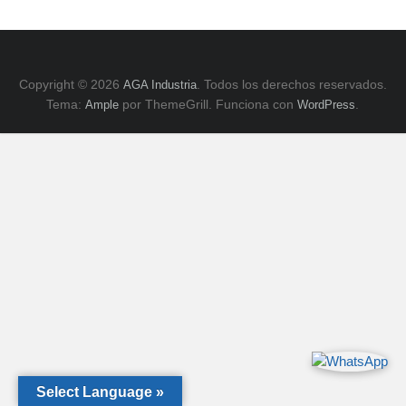
E
y
ZK,
Serie
H.
Copyright © 2026
. Todos los derechos reservados.
AGA Industria
Tema:
por ThemeGrill. Funciona con
.
Ample
WordPress
Select Language »